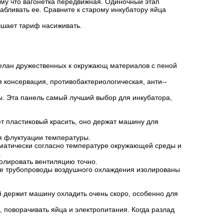
ому что вагонетка передвижная. Одиночный этап
абливать ее. Сравните к старому инкубатору яйца
чшает тариф насиживать.
делан дружественных к окружающ материалов с пеной
консервация, противобактериологическая, анти--
. Эта панель самый лучший выбор для инкубатора,
т пластиковый красить, оно держат машину для
я флуктуации температуры.
оматически согласно температуре окружающей среды и
.
ролировать вентиляцию точно.
ные трубопроводы воздушного охлаждения изолированы
 держит машину охладить очень скоро, особенно для
 поворачивать яйца и электропитания. Когда разлад