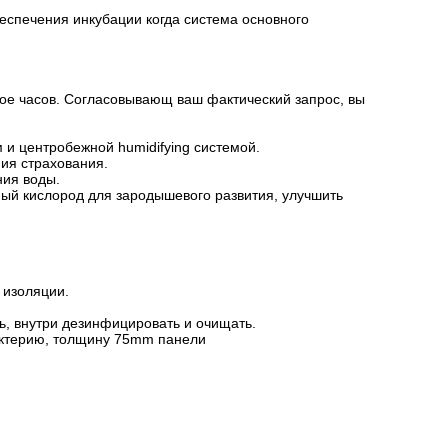
еспечения инкубации когда система основного
хое часов. Согласовывающ ваш фактический запрос, вы
и центробежной humidifying системой.
ия страхования.
ния воды.
ый кислород для зародышевого развития, улучшить
 изоляции.
ь, внутри дезинфицировать и очищать.
бактерию, толщину 75mm панели