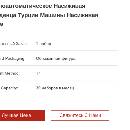
ноавтоматическое Насиживая
денца Турции Машины Насиживая
w
альный Заказ:
1 набор
rd Packaging:
Обнаженная фигура
nt Method:
T/T
 Capacity:
30 наборов в месяц
Лучшая Цена
Свяжитесь С Нами