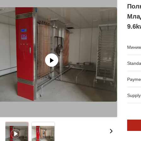
Пол
Мла
9.6k
Миним
Standa
Payme
Supply