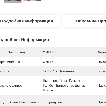
Подробная Информация
Описание Про
одробная Информация
есто Происхождения
ONELYE
Фирм
ертификация
ONELYE
Номе
мкость:
57600 Яя Цыпленка
Вотаг
Цыпленок, Утка, Гусыня, 
спользование:
Голубь, Триперстка, Другие 
Наси
Птицы
одель Яйца Поворачивая:
90 Градусов
Прим