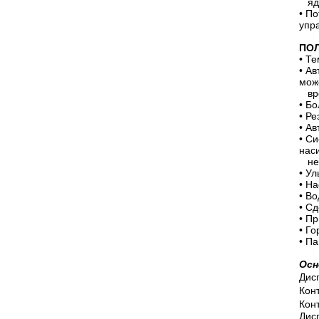
ядр
• П
упр
ПОЛ
•
Тем
•
Авт
мож
вре
•
Бол
•
Рез
•
Авт
•
Сис
нас
нен
•
Уль
•
Нас
•
Вод
•
Сде
•
При
•
Гор
•
Пан
Осн
Дис
Кон
Кон
Дис