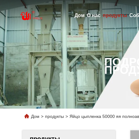
Дом
О нас
продукты
Соб
ПОДР
ПРОД
Дом
>
продукты
>
Яйцо цыпленка 50000 яя полноа
продукты