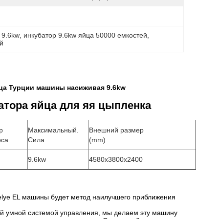
 9.6kw
, 
инкубатор 9.6kw яйца 50000 емкостей
, 
ий
ца Турции машины насиживая 9.6kw
атора яйца для яя цыпленка
р
Максимальный.
Внешний размер
оса
Сила
(mm)
9.6kw
4580x3800x2400
nelye EL машины будет метод наилучшего приближения
ой умной системой управления, мы делаем эту машину