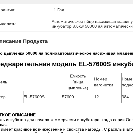
арантия:
1 Год
Автоматическое яйцо насиживая машину
ыделить:
инкубатор 9.6kw 50000 яя автоматическ
писание Продукта
о цыпленка 50000 яя полноавтоматическое насиживая младен
едварительная модель EL-57600S инкуб
Емкость
Номер
Номе
ель
(яйца
вагонетки
подн
цыпленка)
тер
EL-57600S
57600
12
384
ТКОЕ ОПИСАНИЕ
ать инкубатор для начала коммерчески инкубатора, тогда серии O
вас.
 имеет красивое возникновение и свойства награды. С расплывчат