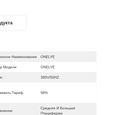
дукта
енное Наименование
ONELYE
р Модели
ONELYE
е:
380V/50HZ
живать Тариф:
98%
Средняя И Большая 
енение:
Птицеферма