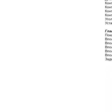
Кон
Кон
Кон
Кон
Угол
Уст
Гла
Пок
Впо
Впо
Впо
Впо
Впо
Зад