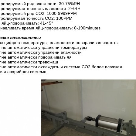
тролируемый ряд влажности: 30-75%RH
тролируемая точность влажности: 2%RH
тролируемый ряд СО2: 1000-9999PPM
тролируемая точность СО2: 100PPM
 яйц-поворачивать: 41-45°
анавливать время яйц-поворачивать: 0-190minutes
вная возможность:
аз цифров температуры, влажности и поворачивая частоты
лне автоматически управлени температуры
лне автоматически управлени влажности
лне автоматически поворачивать яя
лне автоматически тревожащ
лне автоматически охлаждать и система СО2 более влажная
няя аварийная система