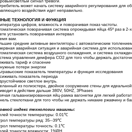
овый/светлый сигнал тревоги.
отребитель может начать систему аварийного регулирования для об
авляющего воздействия идет неправильно.
НЫЕ ТЕХНОЛОГИЯ И ФУНКЦИЯ
пература цифров, влажность и поворачивая показ частоты.
оматическая поворачивая система опрокидывая яйца 45º раз в 2-
ете установить поворачивая интервал
мя вам.
ьшие средние активные вентиляторы с автоматическим топлением 
ервная аварийная ситуация и аварийная система для использован
оматическая система воздушного охлаждения, и система охлажде
тема управления демфера СО2 для того чтобы держать достаточн
иживать тариф и спасение
ужные потери энергии
травысокие показатель температуры и функция исследования
иживать показатель периода
оустойчивое светлое внутрь.
ланный из полиэстера, двойное сооружение стены для идеальной
водит в действие дальше 380V, 50HZ, 3Phases
ячая гальванизированная яйц-рамка вагонетки для легкий работат
ель стеклоткани для того чтобы не держать никакие ржавчину и 
овной индекс технологии машины:
плей точности температуры: 0.01℃
трол температуры ряд: 35--39℃
трол температуры точность: 0.1℃
плей точности влажности: 1%RH