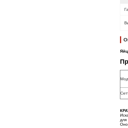
Г
В
О
Яйц
Пр
Мод
Сет
КРА
Иск
для 
Оно