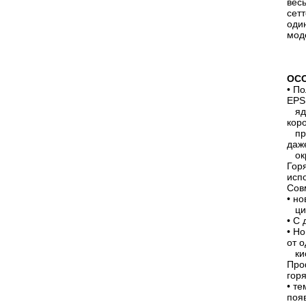
вес
сет
оди
мод
ОС
• П
EPS
ядр
кор
пре
даж
окр
Гор
исп
Сов
• н
цик
• С
• Н
от о
кис
Про
горя
• т
поя