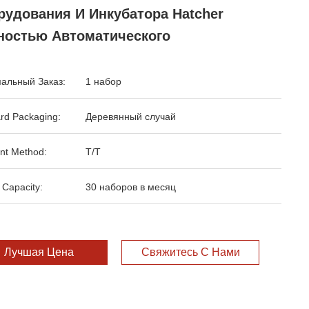
рудования И Инкубатора Hatcher
ностью Автоматического
альный Заказ:
1 набор
rd Packaging:
Деревянный случай
nt Method:
T/T
 Capacity:
30 наборов в месяц
Лучшая Цена
Свяжитесь С Нами