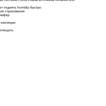
т поднять humidty быстро.
ия страхования.
емфер.
 изоляции.
 очищать.