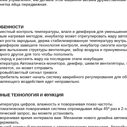
онетка яйца передвижная.
ОБЕННОСТИ
местный контроль температуры, влаги и демферов для уменьшени
овым нагревая методом, инкубатор может отрегулировать жару авт
л роста зародыша, держа стабилизированную температуру внутрь
 демфером завишите технология контроля, инкубатор смогите конт
овое вытыхание структуры вентиляции, забор воздуха и принужен
дного другое для того чтобы пополнить
лород и рассеять жару на последнем этапе инкубации.
емпература Автоматическ-монитора, демфер, шевеля вентиляторы, 
вляется, он может отправить
овый/светлый сигнал тревоги.
отребитель может начать систему аварийного регулирования для об
авляющего воздействия идет неправильно.
НЫЕ ТЕХНОЛОГИЯ И ФУНКЦИЯ
пература цифров, влажность и поворачивая показ частоты.
оматическая поворачивая система опрокидывая яйца 45º раз в 2-х
тический запрос, вы можете установить
орачивая время интервала вам. Механизм нового дизайна автома
держивать.
ьшой активный вентилятор с автоматическим топлением. Аварийна