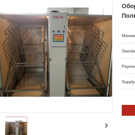
Обо
Пол
Миним
Standa
Payme
Supply