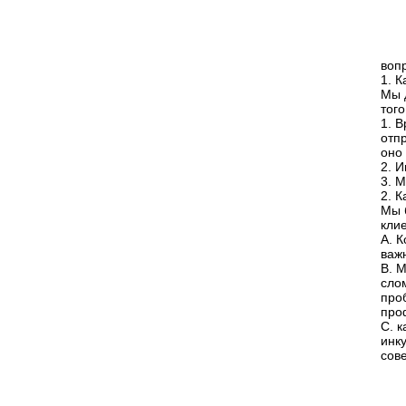
воп
1. 
Мы 
того
1. 
отп
оно 
2. 
3. 
2. 
Мы 
кли
A. 
важ
B. 
сло
про
про
C. 
инк
сове