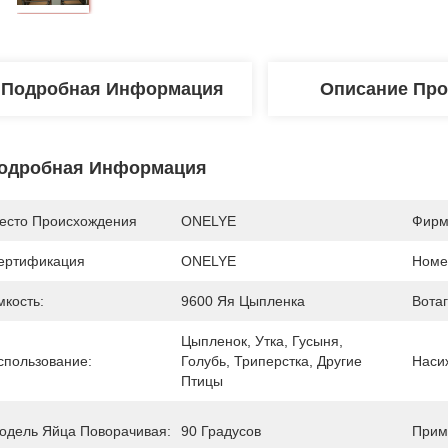
Подробная Информация
Описание Про
одробная Информация
есто Происхождения
ONELYE
Фирм
ертификация
ONELYE
Номе
мкость:
9600 Яя Цыпленка
Вотаг
Цыпленок, Утка, Гусыня, 
спользование:
Голубь, Триперстка, Другие 
Наси
Птицы
одель Яйца Поворачивая:
90 Градусов
Прим