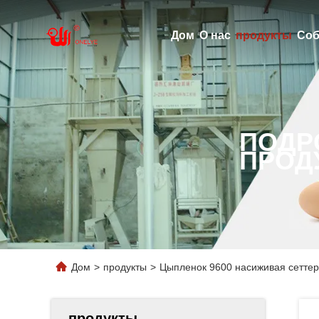
Дом
О нас
продукты
Соб
ПОДР
ПРОД
Дом
>
продукты
>
Цыпленок 9600 насиживая сеттер
продукты