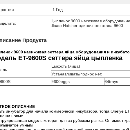
арантия:
1 Год
Цыпленок 9600 насиживая оборудовани
ыделить:
Шкаф Hatcher одиночного этапа 9600
писание Продукта
ленок 9600 насиживая сеттера яйца оборудования и инкубато
дель ET-9600S сеттера яйца цыпленка
Емкость (яйца)
ель
Устанавливать/поднос нет.
9600S
9600eggs
64trays
ТКОЕ ОПИСАНИЕ
ать инкубатор для начала коммерчески инкубатора, тогда Onelye E
 наши новые
струированная модель которая для за рубежом рынка. Он имеет кра
плывчатое умным
тема управления, мы делаем этой машиной весьма дружественный и