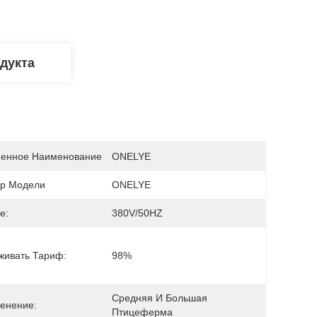
дукта
енное Наименование
ONELYE
р Модели
ONELYE
е:
380V/50HZ
живать Тариф:
98%
Средняя И Большая 
енение:
Птицеферма