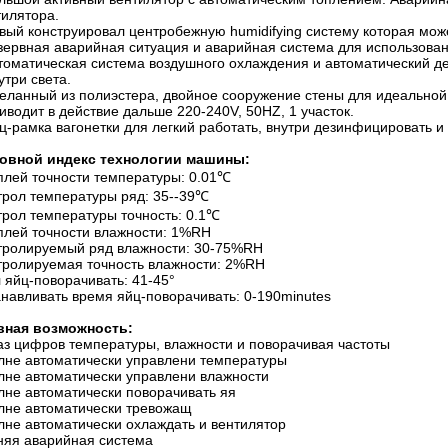
тилятора.
ый конструировал центробежную humidifying систему которая може
ервная аварийная ситуация и аварийная система для использован
оматическая система воздушного охлаждения и автоматический д
три света.
ланный из полиэстера, двойное сооружение стены для идеальной
водит в действие дальше 220-240V, 50HZ, 1 участок.
-рамка вагонетки для легкий работать, внутри дезинфицировать и
овной индекс технологии машины:
плей точности температуры: 0.01℃
трол температуры ряд: 35--39℃
трол температуры точность: 0.1℃
плей точности влажности: 1%RH
тролируемый ряд влажности: 30-75%RH
тролируемая точность влажности: 2%RH
 яйц-поворачивать: 41-45°
анавливать время яйц-поворачивать: 0-190minutes
вная возможность:
аз цифров температуры, влажности и поворачивая частоты
лне автоматически управлени температуры
лне автоматически управлени влажности
лне автоматически поворачивать яя
лне автоматически тревожащ
лне автоматически охлаждать и вентилятор
няя аварийная система