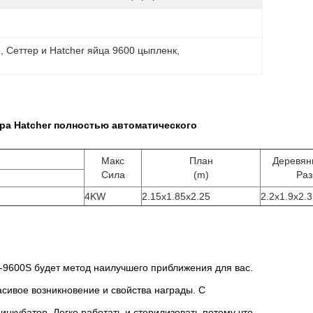
е
, 
Сеттер и Hatcher яйца 9600 цыпленк
, 
ра Hatcher полностью автоматического
Макс
План
Деревян
Сила
(m)
Раз
4KW
2.15x1.85x2.25
2.2x1.9x2.
T-9600S будет метод наилучшего приближения для вас.
сивое возникновение и свойства награды. С
нкубатор. Легко работать и стерилизовать потому что