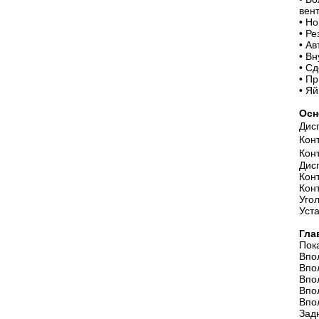
вен
•
Нов
•
Рез
•
Авт
•
Вну
•
Сде
•
При
•
Яйц
Осн
Дис
Кон
Кон
Дис
Кон
Кон
Угол
Уст
Гла
Пок
Впо
Впо
Впо
Впо
Впо
Зад