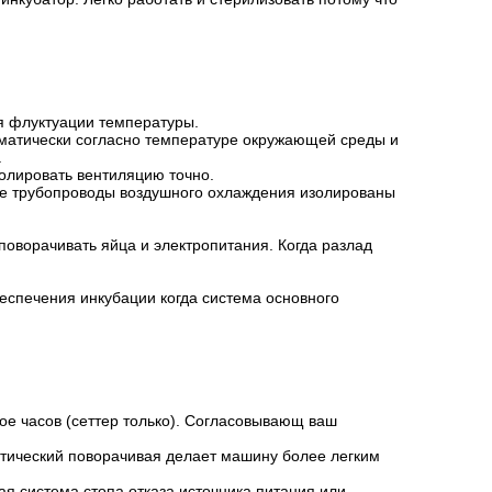
я флуктуации температуры.
оматически согласно температуре окружающей среды и
.
ролировать вентиляцию точно.
ные трубопроводы воздушного охлаждения изолированы
поворачивать яйца и электропитания. Когда разлад
еспечения инкубации когда система основного
ое часов (сеттер только). Согласовывающ ваш
тический поворачивая делает машину более легким
я система стопа отказа источника питания или