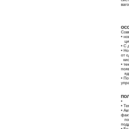
ваг
ОС
Сов
• н
цик
• С
• Н
от о
кис
• т
поя
ядр
• П
упр
ПОЛ
•
•
Тем
•
Авт
фак
пов
под
•
Бол