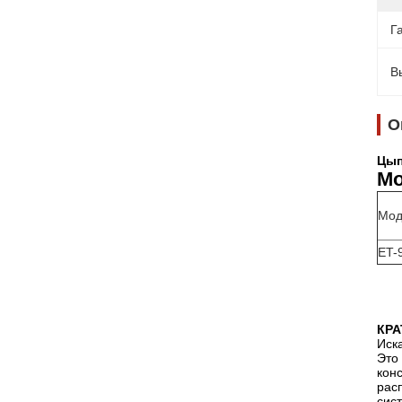
Г
В
О
Цып
Мо
Мод
ET-
КРА
Иск
Это
кон
рас
сис