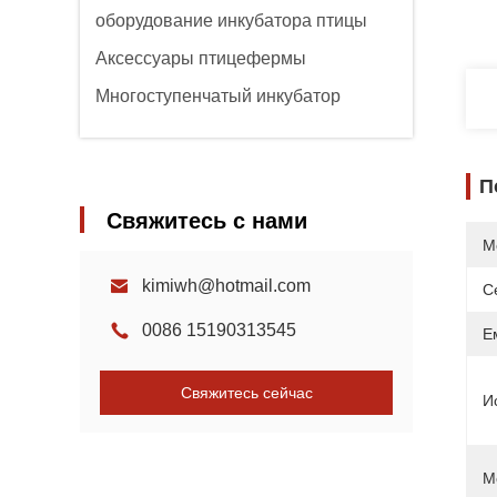
оборудование инкубатора птицы
Аксессуары птицефермы
Многоступенчатый инкубатор
П
Свяжитесь с нами
М
kimiwh@hotmail.com
С
0086 15190313545
Е
Свяжитесь сейчас
И
М