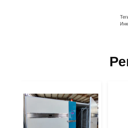
Тег
Инк
Ре