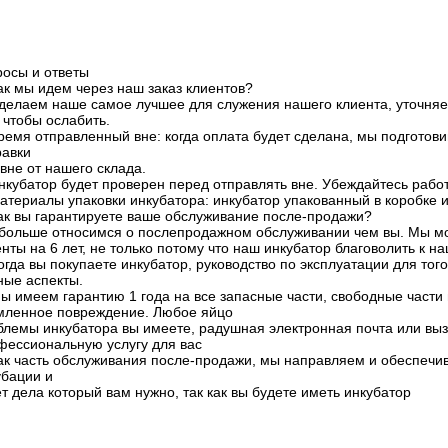
росы и ответы
Как мы идем через наш заказ клиентов?
делаем наше самое лучшее для служения нашего клиента, уточняем
 чтобы ослабить.
Время отправленный вне: когда оплата будет сделана, мы подготови
равки
вне от нашего склада.
Инкубатор будет проверен перед отправлять вне. Убеждайтесь работ
Материалы упаковки инкубатора: инкубатор упакованный в коробке и
Как вы гарантируете ваше обслуживание после-продажи?
больше относимся о послепродажном обслуживании чем вы. Мы м
енты на 6 лет, не только потому что наш инкубатор благоволить к 
Когда вы покупаете инкубатор, руководство по эксплуатации для то
ные аспекты.
Мы имеем гарантию 1 года на все запасные части, свободные части
мленное повреждение. Любое яйцо
блемы инкубатора вы имеете, радушная электронная почта или в
фессиональную услугу для вас
как часть обслуживания после-продажи, мы направляем и обеспеч
убации и
т дела который вам нужно, так как вы будете иметь инкубатор